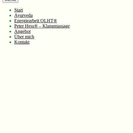
Start
Ayurveda
Energiearbeit OLHT®
Peter Hess® – Klangmassage
Angebot
Über mich
Kontakt